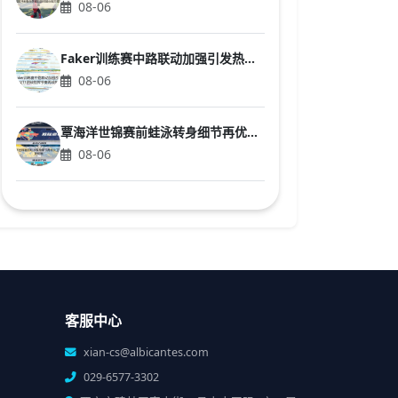
08-06
Faker训练赛中路联动加强引发热议T1团战指挥节奏再成焦点
08-06
覃海洋世锦赛前蛙泳转身细节再优化卫冕路径更明确
08-06
客服中心
xian-cs@albicantes.com
029-6577-3302