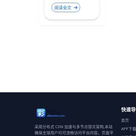
阅读全文
快速导
首页
采用分布式 CDN 加速与多节点容灾架构,本站
APP下
确保全球用户均可流畅访问平台内容。页面平