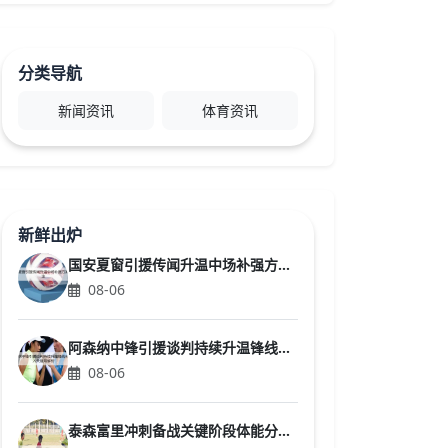
分类导航
新闻资讯
体育资讯
新鲜出炉
国安夏窗引援传闻升温中场补强方案引关注
08-06
阿森纳中锋引援谈判持续升温锋线补强进入关键期解析
08-06
泰森富里冲刺备战关键阶段体能分配方案引发热议