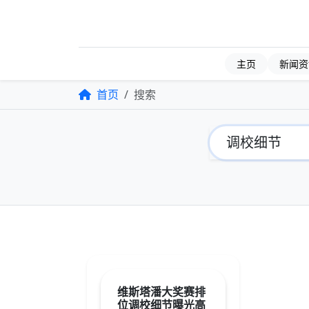
主页
新闻资
首页
搜索
维斯塔潘大奖赛排
位调校细节曝光高