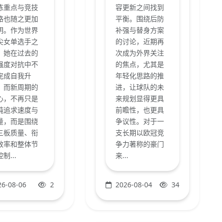
练重点与竞技
容更新之间找到
路也随之更加
平衡。围绕后防
明。作为世界
补强与替身方案
尖女单选手之
的讨论，近期再
，她在过去的
次成为外界关注
强度对抗中不
的焦点，尤其是
完成自我升
年轻化思路的推
，而新周期的
进，让球队的未
心，不再只是
来规划显得更具
纯追求速度与
前瞻性，也更具
量，而是围绕
争议性。对于一
三板质量、衔
支长期以欧冠竞
效率和整体节
争力著称的豪门
制...
来...
6-08-06
2
2026-08-04
34