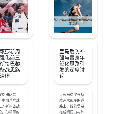
颖莎新周
皇马后防补
强化前三
强与替身年
衔接巴黎
轻化思路引
备战思路
发的深度讨
清晰
论
黎周期落幕
皇家马德里在持
，中国乒乓球
续追求冠军的道
进入新的备战
路上，始终需要
段，孙颖莎的
在成绩压力与阵