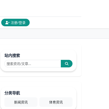
注册/登录
站内搜索
分类导航
新闻资讯
体育资讯