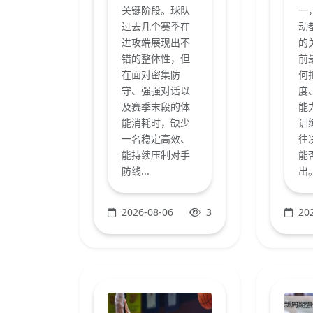
关键阶段。球队
一
过去几个赛季在
动
进攻端展现出不
的
错的整体性，但
前
在面对密集防
何
守、强强对话以
度
及赛季末段的体
能
能消耗时，缺少
训
一名稳定高效、
往
能持续压制对手
能
防线...
出。
2026-08-06
3
202