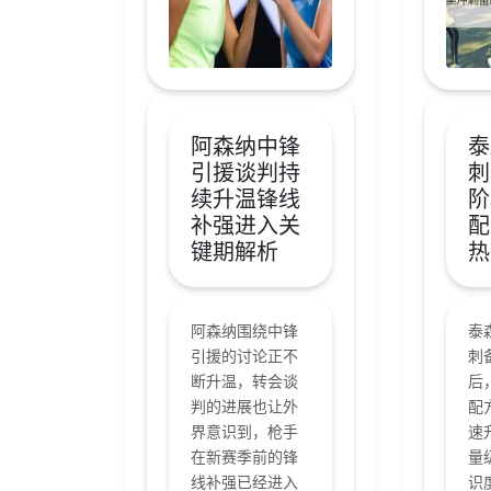
阿森纳中锋
泰
引援谈判持
刺
续升温锋线
阶
补强进入关
配
键期解析
热
阿森纳围绕中锋
泰
引援的讨论正不
刺
断升温，转会谈
后
判的进展也让外
配
界意识到，枪手
速
在新赛季前的锋
量
线补强已经进入
识