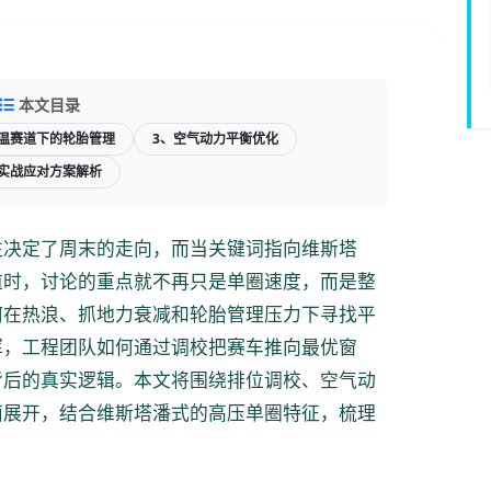
本文目录
高温赛道下的轮胎管理
3、空气动力平衡优化
、实战应对方案解析
往决定了周末的走向，而当关键词指向维斯塔
道时，讨论的重点就不再只是单圈速度，而是整
何在热浪、抓地力衰减和轮胎管理压力下寻找平
挥，工程团队如何通过调校把赛车推向最优窗
背后的真实逻辑。本文将围绕排位调校、空气动
面展开，结合维斯塔潘式的高压单圈特征，梳理