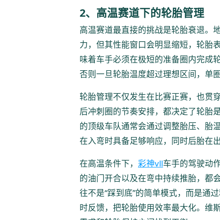
2、高温赛道下的轮胎管理
高温赛道最直接的挑战是轮胎衰退。
力，但其性能窗口会明显缩短，轮胎
味着车手必须在极短的准备圈内完成
否则一旦轮胎温度超过理想区间，单
轮胎管理不仅发生在比赛正赛，也贯
后冲刺圈的节奏安排，都决定了轮胎
的顶级车队通常会通过调整胎压、胎
在入弯时具备足够响应，同时后胎在
在高温条件下，
彩神vll
车手的驾驶动
的油门开合以及在弯中持续推胎，都
往不是“踩到底”的简单模式，而是通
时反馈，把轮胎使用效率最大化。维