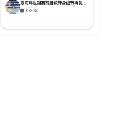
覃海洋世锦赛前蛙泳转身细节再优化卫冕路径更明确
08-06