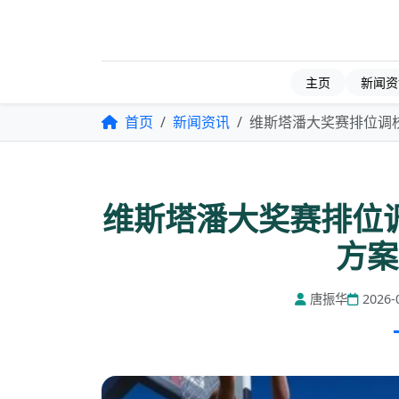
主页
新闻资
首页
新闻资讯
维斯塔潘大奖赛排位调
维斯塔潘大奖赛排位
方案
唐振华
2026-