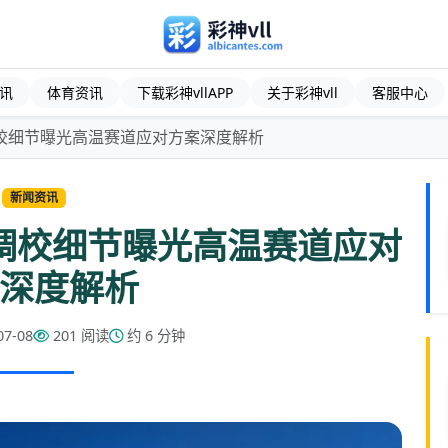
讯
体育资讯
下载彩神vllAPP
关于彩神vll
客服中心
校细节曝光高温赛道应对方案深度解析
新闻资讯
调校细节曝光高温赛道应对
深度解析
07-08
201 阅读
约 6 分钟