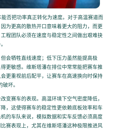
车能否把功率真正转化为速度。对于高温赛道而
，因为更高的散热开口意味着更大的阻力，而更
。工程团队必须在速度与稳定性之间做出艰难抉
一。
，但会牺牲直线速度；低下压力虽然能提高极
显得更敏感。维斯塔潘在排位中常常能把赛车推
队会更重视前后配平，让赛车在高速换向时保持
圈的破坏。
会改变赛车的表现。高温环境下空气密度降低，
下降，这使得赛车的稳定性更依赖底板效率和车
先机的车队来说，模拟数据和实车反馈必须高度
到比赛表现上，尤其在维斯塔潘这种极限推进风