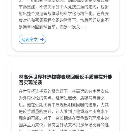
节奏重建，不仅关系到个人竞技生涯的走向，也折
射出整个奥运备战体系的科学化与精细化。在高强
度对抗和密集赛程交织的背景下，伤后回归从来不
是简单地回到球台前，而是一次关......
阅读全文
林高远世界杯选拔赛表现回暖反手质量提升能
否实现逆袭
在世界杯选拔赛的聚光灯下，林高远的名字再次成
为外界讨论的焦点。经历过起伏、质疑与等待之
后，他在近期比赛中展现出明显回暖的迹象，尤其
是反手质量的提升，让人看到了他重新冲击高水平
舞台的可能。对于一名长期处在竞争激烈环境中的
国乒主力来说，状态回升从来不只是单场比赛的胜