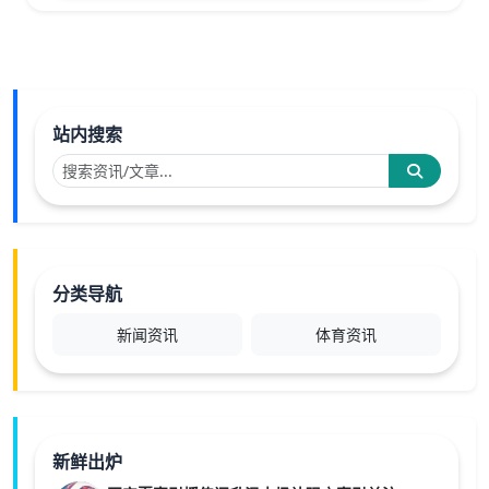
站内搜索
分类导航
新闻资讯
体育资讯
新鲜出炉