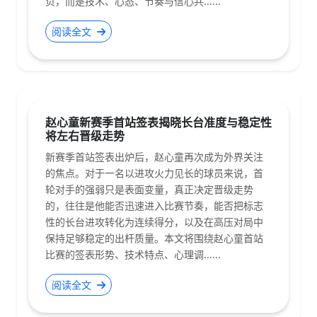
负，而是技术、心态、节奏与信心共......
阅读全文
赵心童新赛季首站签表揭晓长台准度与稳定性
将左右晋级走势
新赛季首站签表出炉后，赵心童再次成为外界关注
的焦点。对于一名以进攻火力见长的球员来说，首
轮对手的强弱只是表面变量，真正决定晋级走势
的，往往是他能否迅速进入比赛节奏，能否把标志
性的长台进攻转化为连续得分，以及在高压对局中
保持足够稳定的出杆质量。本文将围绕赵心童首站
比赛的签表形势、技术特点、心理调......
阅读全文